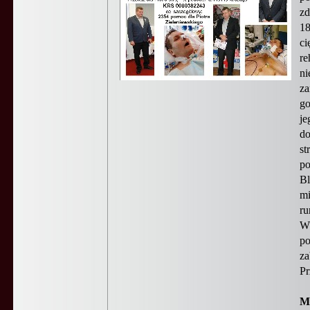
zd
18
ci
re
ni
za
go
je
do
st
po
Bl
mi
ru
W 
po
za
Pr
M