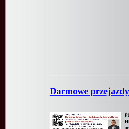
Darmowe przejazd
Pi
H
po