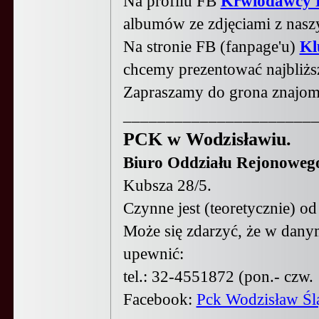
Na profilu FB
Krwiodawcy 
albumów ze zdjęciami z nasz
Na stronie FB (fanpage'u)
Kl
chcemy prezentować najbliżs
Zapraszamy do grona znajomyc
______________________
PCK w Wodzisławiu
.
Biuro Oddziału Rejonoweg
Kubsza 28/5.
Czynne jest (teoretycznie) o
M
oże się zdarzyć,
ż
e w dan
upewnić:
tel.:
32-
4551872 (pon.-
czw. 
Facebook:
Pck Wodzisław Śl