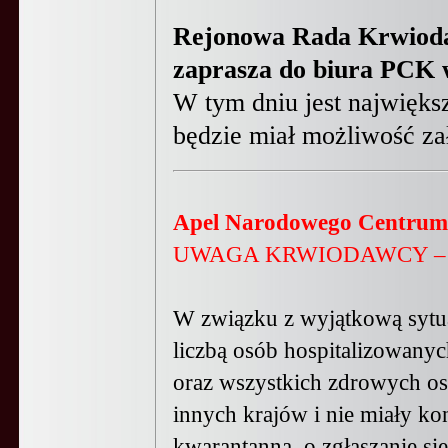
Rejonow
a
Rad
a
Krwiod
zaprasza do biura PCK 
W tym dniu jest najwięk
będzie miał możliwość za
Apel Narodowego Centrum
UWAGA KRWIODAWCY –
W związku z wyjątkową sytua
liczbą osób hospitalizowan
oraz wszystkich zdrowych osó
innych krajów i nie miały ko
kwarantanną, o zgłaszanie si