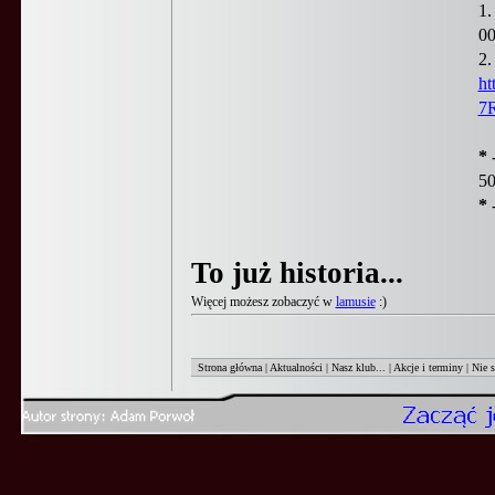
1.
00
2.
ht
7
*
50
*
To już historia...
Więcej możesz zobaczyć w
lamusie
:)
Strona główna
|
Aktualności
|
Nasz klub...
|
Akcje i terminy
|
Nie 