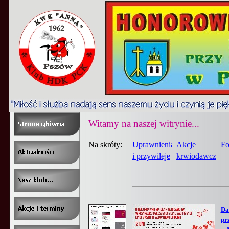
Witamy na naszej witrynie...
Na skróty:
Uprawnienia
Akcje
Fo
i przywileje
krwiodawcze
Da
pr