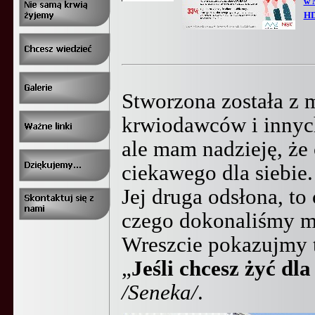
w 
HD
Stworzona została z m
krwiodawców i inny
ale mam nadzieję, że 
ciekawego dla siebie.
Jej druga odsłona, to
czego dokonaliśmy my
Wreszcie pokazujmy t
„
Jeśli chcesz żyć dla
/
Seneka/
.